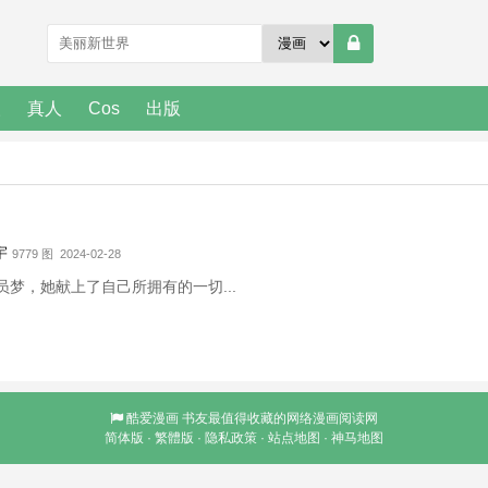
人
真人
Cos
出版
宇
9779 图 2024-02-28
梦，她献上了自己所拥有的一切...
酷爱漫画
书友最值得收藏的网络漫画阅读网
简体版
·
繁體版
·
隐私政策
·
站点地图
·
神马地图