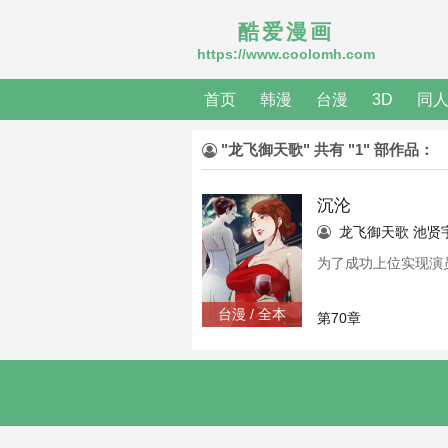
酷爱漫画
https://www.coolomh.com
首页
韩漫
台漫
3D
同
"龙飞御天歌" 共有 "1" 部作品：
沉沦
龙飞御天歌
池贤
为了成功上位实现演员
台漫 / 全本
第70章